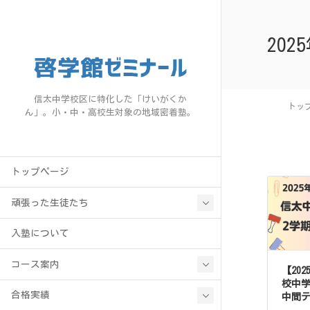
202
信太中学校区に特化した「けいがくか
トッ
ん」。小・中・高校生対象の地域密着塾。
トップページ
頑張った生徒たち
入塾について
コース案内
【20
校中学
合格実績
中間