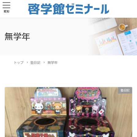
MENU
無学年
トップ
塾日記
無学年
塾日記